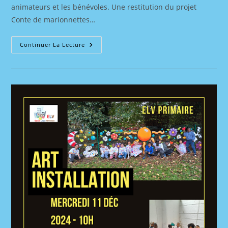
animateurs et les bénévoles. Une restitution du projet
Conte de marionnettes…
Invitation
Continuer La Lecture
:
Goûter
Du
CLAS
Le
13
Décembre
2024