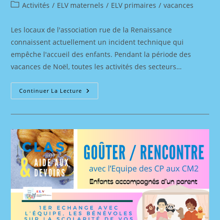
de
publiée :
Post
Activités
/
ELV maternels
/
ELV primaires
/
vacances
la
category:
publication :
Les locaux de l'association rue de la Renaissance
connaissent actuellement un incident technique qui
empêche l'accueil des enfants. Pendant la période des
vacances de Noël, toutes les activités des secteurs…
Accueil
Continuer La Lecture
Pendant
Les
Vacances
De
Noël
2024