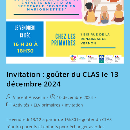
Invitation : goûter du CLAS le 13
décembre 2024
Auteur/autrice
Publication
Vincent Ansselin
10 décembre 2024
de
publiée :
Post
Activités
/
ELV primaires
/
Invitation
la
category:
publication :
Le vendredi 13/12 à partir de 16h30 le goûter du CLAS
réunira parents et enfants pour échanger avec les