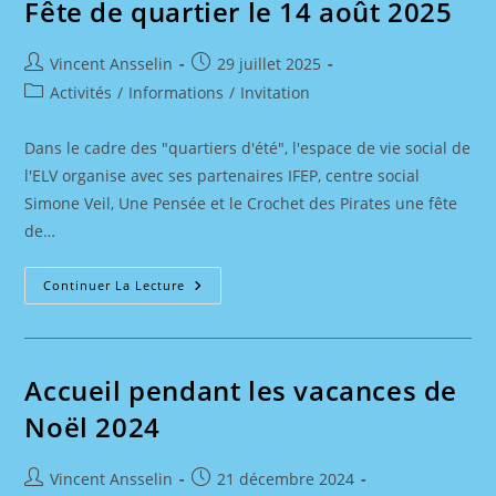
Fête de quartier le 14 août 2025
Auteur/autrice
Publication
Vincent Ansselin
29 juillet 2025
de
publiée :
Post
Activités
/
Informations
/
Invitation
la
category:
publication :
Dans le cadre des "quartiers d'été", l'espace de vie social de
l'ELV organise avec ses partenaires IFEP, centre social
Simone Veil, Une Pensée et le Crochet des Pirates une fête
de…
Fête
Continuer La Lecture
De
Quartier
Le
14
Août
2025
Accueil pendant les vacances de
Noël 2024
Auteur/autrice
Publication
Vincent Ansselin
21 décembre 2024