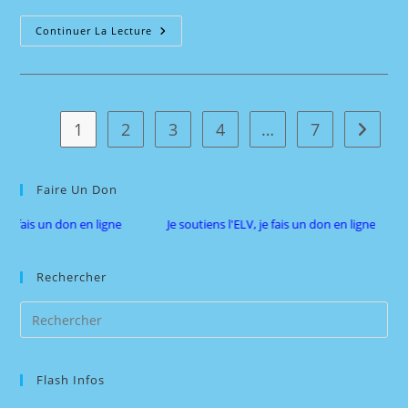
Escape
Continuer La Lecture
Game
Le
14
Septembre
2024
1
2
3
4
…
7
Aller à 
Faire Un Don
is un don en ligne
Je soutiens l'ELV, je fais un don en ligne
Rechercher
Pre
Es
to
Flash Infos
clo
the