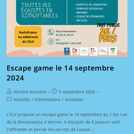
Escape game le 14 septembre
2024
Auteur/autrice
Publication
Vincent Ansselin
3 septembre 2024
de
publiée :
Post
Activités
/
Informations
/
Invitation
la
category:
publication :
L'ELV propose un escape game le 14 septembre au 1 bis rue
de la Renaissance à Vernon. 6 équipes de 6 joueurs vont
s'affronter et percer les secrets de Louxor…