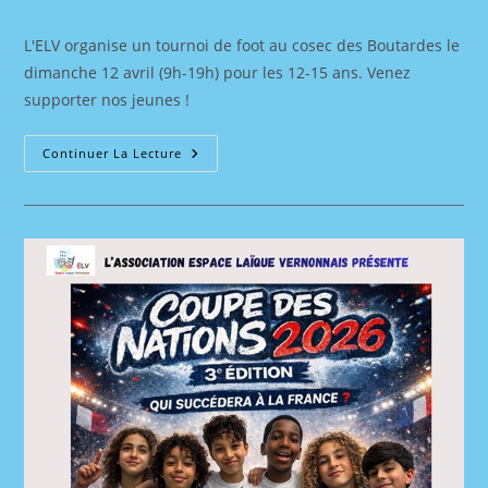
la
category:
publication :
L'ELV organise un tournoi de foot au cosec des Boutardes le
dimanche 12 avril (9h-19h) pour les 12-15 ans. Venez
supporter nos jeunes !
Coupe
Continuer La Lecture
Des
Nations
2026
:
12
–
15
Ans