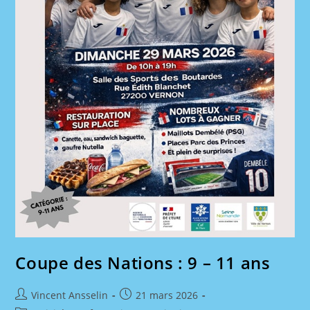
Coupe des Nations : 9 – 11 ans
Auteur/autrice
Publication
Vincent Ansselin
21 mars 2026
de
publiée :