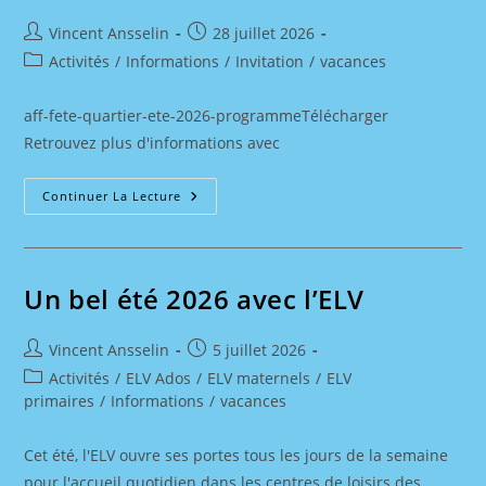
Auteur/autrice
Publication
Vincent Ansselin
28 juillet 2026
de
publiée :
Post
Activités
/
Informations
/
Invitation
/
vacances
la
category:
publication :
aff-fete-quartier-ete-2026-programmeTélécharger
Retrouvez plus d'informations avec
Fête
Continuer La Lecture
De
Quartier
Le
7
Août
Un bel été 2026 avec l’ELV
Auteur/autrice
Publication
Vincent Ansselin
5 juillet 2026
de
publiée :
Post
Activités
/
ELV Ados
/
ELV maternels
/
ELV
la
category:
primaires
/
Informations
/
vacances
publication :
Cet été, l'ELV ouvre ses portes tous les jours de la semaine
pour l'accueil quotidien dans les centres de loisirs des