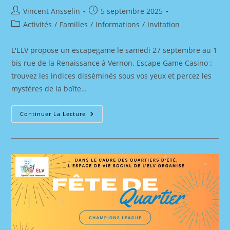
Auteur/autrice
Publication
Vincent Ansselin
5 septembre 2025
de
publiée :
Post
Activités
/
Familles
/
Informations
/
Invitation
la
category:
publication :
L'ELV propose un escapegame le samedi 27 septembre au 1
bis rue de la Renaissance à Vernon. Escape Game Casino :
trouvez les indices disséminés sous vos yeux et percez les
mystères de la boîte…
Invitation
Continuer La Lecture
:
Escape
Game
Le
27
Septembre
2025