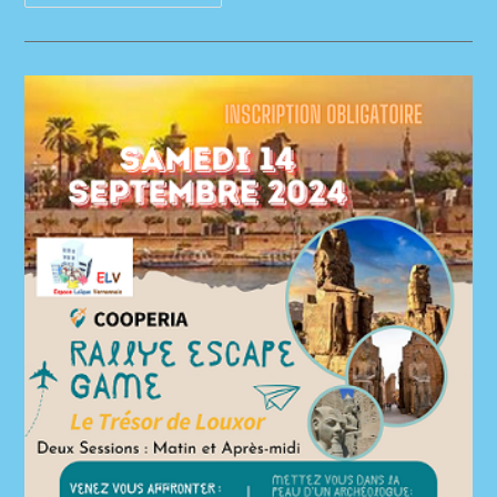
:
Installation
Fresque
Street
Art
Le
11
Décembre
2024