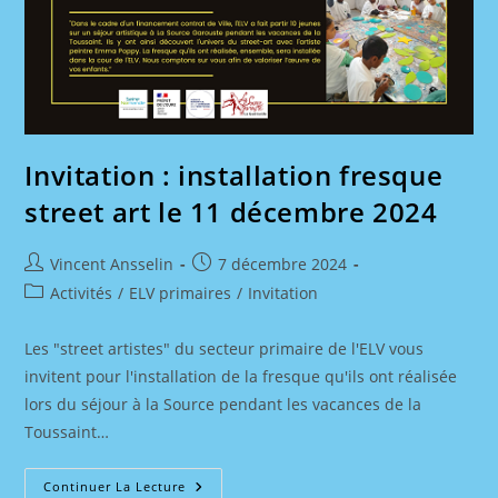
Invitation : installation fresque
street art le 11 décembre 2024
Auteur/autrice
Publication
Vincent Ansselin
7 décembre 2024
de
publiée :
Post
Activités
/
ELV primaires
/
Invitation
la
category:
publication :
Les "street artistes" du secteur primaire de l'ELV vous
invitent pour l'installation de la fresque qu'ils ont réalisée
lors du séjour à la Source pendant les vacances de la
Toussaint…
Invitation
Continuer La Lecture