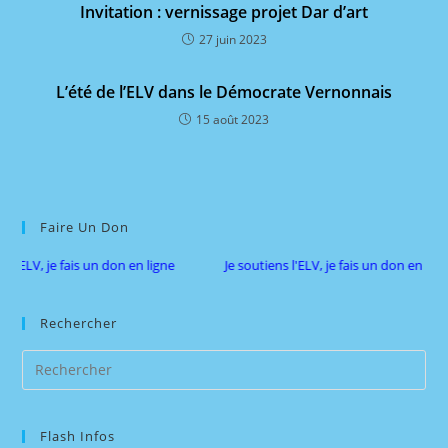
Invitation : vernissage projet Dar d’art
27 juin 2023
L’été de l’ELV dans le Démocrate Vernonnais
15 août 2023
Faire Un Don
 l'ELV, je fais un don en ligne
Je soutiens l'ELV, je fais un don en ligne
Rechercher
Pre
Es
to
Flash Infos
clo