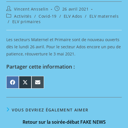
Auteur/autrice
Publication
Vincent Ansselin
26 avril 2021
de
publiée :
Post
Activités
/
Covid-19
/
ELV Ados
/
ELV maternels
la
category:
/
ELV primaires
publication :
Les secteurs Maternel et Primaire sont de nouveau ouverts
dès le lundi 26 avril. Pour le secteur Ados encore un peu de
patience, réouverture le 3 mai 2021.
Partager cette information :
SHARE
SHARE
SHARE
ON
ON
ON
FACEBOOK
X
EMAIL
(TWITTER)
VOUS DEVRIEZ ÉGALEMENT AIMER
Retour sur la soirée-débat FAKE NEWS