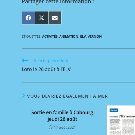
Partager cette information :
SHARE
SHARE
SHARE
ON
ON
ON
FACEBOOK
X
EMAIL
(TWITTER)
ÉTIQUETTES
:
ACTIVITÉS
,
ANIMATION
,
ELV
,
VERNON
Read
Article précédent
more
Loto le 26 août à l’ELV
articles
VOUS DEVRIEZ ÉGALEMENT AIMER
Sortie en famille à Cabourg
jeudi 26 août
17 août 2021