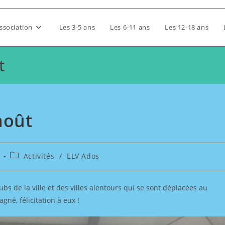
association
Les 3-5 ans
Les 6-11 ans
Les 12-18 ans
t
août
Je 
Post
Activités
/
ELV Ados
category:
bs de la ville et des villes alentours qui se sont déplacées au
gné, félicitation à eux !