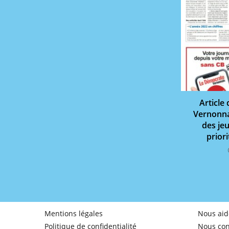
Article
Vernonnai
des je
prior
Mentions légales
Nous aid
Politique de confidentialité
Nous con