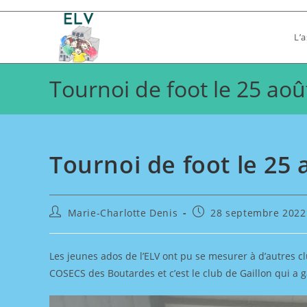
Skip
to
L’
content
Tournoi de foot le 25 aoû
Tournoi de foot le 25 
Auteur/autrice
Publication
Marie-Charlotte Denis
28 septembre 2022
de
publiée :
la
publication :
Les jeunes ados de l’ELV ont pu se mesurer à d’autres clu
COSECS des Boutardes et c’est le club de Gaillon qui a ga